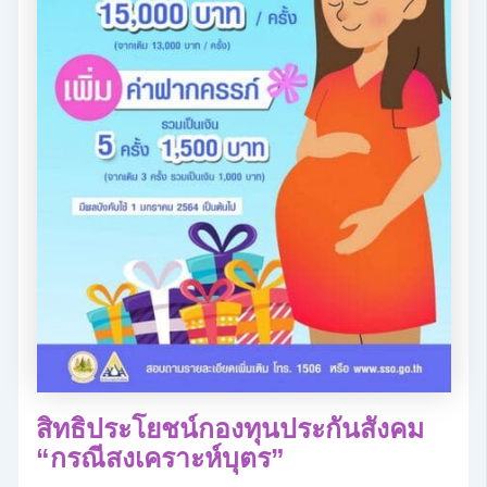
สิทธิประโยชน์กองทุนประกันสังคม
“กรณีสงเคราะห์บุตร”