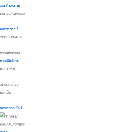
ออกกำลังกาย
คนท้อง/หลังคลอด
อัลตร้าซาวน์
2มิติ/3มิติ/4มิติ
ตรวจคัดกรอง
ดาวน์ซินโดรม
(NIPT test)
วัคซีนคนท้อง
และเด็ก
จองคิวออนไลน์
คลินิกสุขภาพสตรี