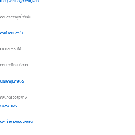
เยื่อบุโพรงมดลูกเจริญผิดที่
กลุ่มอาการถุงน้ำรังไข่
กามโรคหนองใน
เริมหูดหงอนไก่
ต่อมบาร์โทลินอักเสบ
ปรึกษาคุมกำเนิด
คลินิกตรวจสุขภาพ
ตรวจภายใน
อัลตร้าซาวน์ช่องคลอด