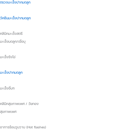
ตรวจมะเร็งปากมดลูก
วัคซีนมะเร็งปากมดลูก
คลินิกมะเร็งสตรี
มะเร็งมดลูก/เยื่อบุ
มะเร็งรังไข่
มะเร็งปากมดลูก
มะเร็งอื่นๆ
คลินิกสุขภาพเพศ / วัยทอง
สุขภาพเพศ
อาการร้อนวูบวาบ (Hot flashes)