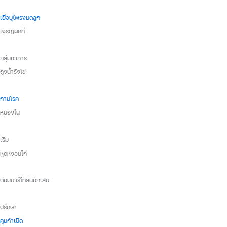
เยื่อบุโพรงมดลูก
เจริญผิดที่
กลุ่มอาการ
ถุงน้ำรังไข่
กามโรค
หนองใน
เริม
หูดหงอนไก่
ต่อมบาร์โทลินอักเสบ
ปรึกษา
คุมกำเนิด