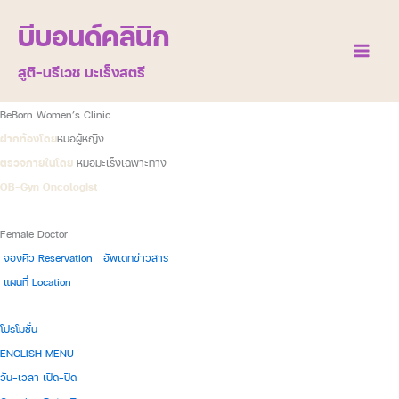
Skip
บีบอนด์คลินิก
to
content
Main
สูติ-นรีเวช มะเร็งสตรี
Menu
BeBorn Women’s Clinic
ฝากท้องโดย
หมอผู้หญิง
ตรวจภายในโดย
หมอมะเร็งเฉพาะทาง
OB-Gyn Oncologist
Female Doctor
จองคิว Reservation
อัพเดทข่าวสาร
แผนที่ Location
โปรโมชั่น
ENGLISH MENU
วัน-เวลา เปิด-ปิด