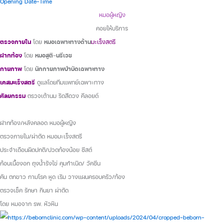
Opening Date-Time
หมอผู้หญิง
คอยให้บริการ
ตรวจภายใน
โดย
หมอเฉพาะทางด้าน
มะเร็งสตรี
ฝากท้อง
โดย
หมอสูติ-นรีเวช
กายภาพ
โดย
นักกายภาพบำบัดเฉพาะทาง
เคสมะเร็งสตรี
ดูแลโดยทีมแพทย์เฉพาะทาง
ศัลยกรรม
ตรวจเต้านม ริดสีดวง คีลอยด์
ฝากท้อง/หลังคลอด หมอผู้หญิง
ตรวจภายใน/ผ่าตัด หมอมะเร็งสตรี
ประจำเดือนผิดปกติ/ปวดท้องน้อย ซีสต์
ก้อนเนื้องอก ถุงน้ำรังไข่ คุมกำเนิด/ วัคซีน
คัน ตกขาว กามโรค หูด เริม วางแผนครอบครัว/ท้อง
ตรวจเช็ค รักษา กินยา ผ่าตัด
โดย หมอจาก รพ. หัวหิน