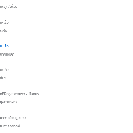
มดลูก/เยื่อบุ
มะเร็ง
รังไข่
มะเร็ง
ปากมดลูก
มะเร็ง
อื่นๆ
คลินิกสุขภาพเพศ / วัยทอง
สุขภาพเพศ
อาการร้อนวูบวาบ
(Hot flashes)