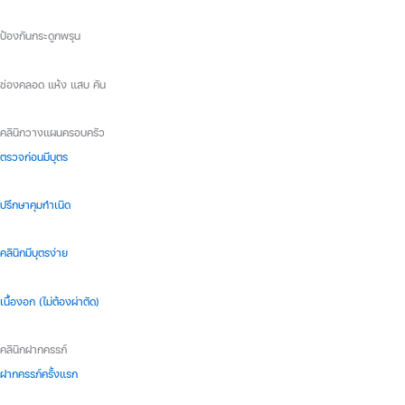
ป้องกันกระดูกพรุน
ช่องคลอด แห้ง แสบ คัน
คลินิกวางแผนครอบครัว
ตรวจก่อนมีบุตร
ปรึกษาคุมกำเนิด
คลินิกมีบุตรง่าย
เนื้องอก (ไม่ต้องผ่าตัด)
คลินิกฝากครรภ์
ฝากครรภ์ครั้งแรก