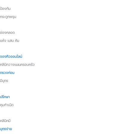
ป้องกัน
กระดูกพรุน
ช่องคลอด
แห้ง แสบ คัน
จองคิวออนไลน์
คลินิกวางแผนครอบครัว
ตรวจก่อน
มีบุตร
ปรึกษา
คุมกำเนิด
คลินิกมี
บุตรง่าย